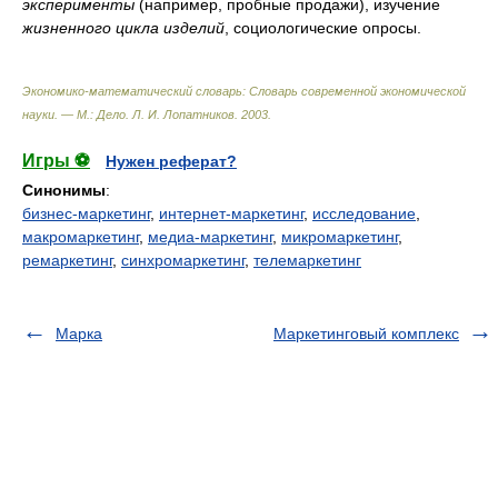
эксперименты
(например, пробные продажи), изучение
жизненного цикла изделий
, социологические опросы.
Экономико-математический словарь: Словарь современной экономической
науки. — М.: Дело
.
Л. И. Лопатников
.
2003
.
Игры ⚽
Нужен реферат?
Синонимы
:
бизнес-маркетинг
,
интернет-маркетинг
,
исследование
,
макромаркетинг
,
медиа-маркетинг
,
микромаркетинг
,
ремаркетинг
,
синхромаркетинг
,
телемаркетинг
Марка
Маркетинговый комплекс